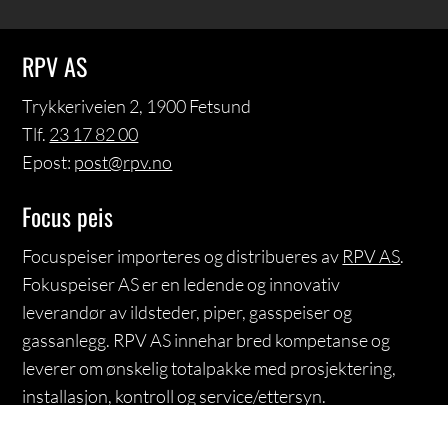
RPV AS
Trykkeriveien 2, 1900 Fetsund
Tlf.
23 17 82 00
Epost:
post@rpv.no
Focus peis
Focuspeiser importeres og distribueres av
RPV AS
.
Fokuspeiser AS er en ledende og innovativ
leverandør av ildsteder, piper, gasspeiser og
gassanlegg. RPV AS innehar bred kompetanse og
leverer om ønskelig totalpakke med prosjektering,
installasjon, kontroll og service/ettersyn.