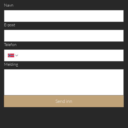
Navn
E-post
Telefon
Melding
Send inn