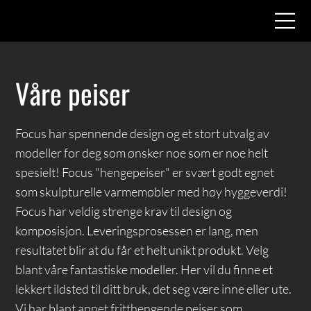
Våre peiser
Focus har spennende design og et stort utvalg av
modeller for deg som ønsker noe som er noe helt
spesielt! Focus "hengepeiser" er svært godt egnet
som skulpturelle varmemøbler med høy hyggeverdi!
Focus har veldig strenge krav til design og
komposisjon. Leveringsprosessen er lang, men
resultatet blir at du får et helt unikt produkt. Velg
blant våre fantastiske modeller. Her vil du finne et
lekkert ildsted til ditt bruk, det seg være inne eller ute.
Vi har blant annet fritthengende peiser som